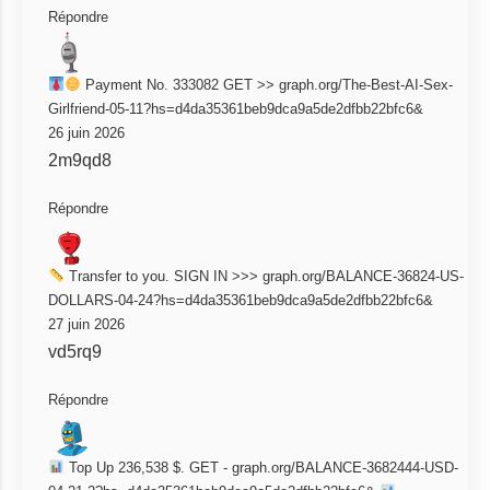
Répondre
Payment No. 333082 GET >> graph.org/The-Best-AI-Sex-
Girlfriend-05-11?hs=d4da35361beb9dca9a5de2dfbb22bfc6&
26 juin 2026
2m9qd8
Répondre
Transfer to you. SIGN IN >>> graph.org/BALANCE-36824-US-
DOLLARS-04-24?hs=d4da35361beb9dca9a5de2dfbb22bfc6&
27 juin 2026
vd5rq9
Répondre
Top Up 236,538 $. GET - graph.org/BALANCE-3682444-USD-