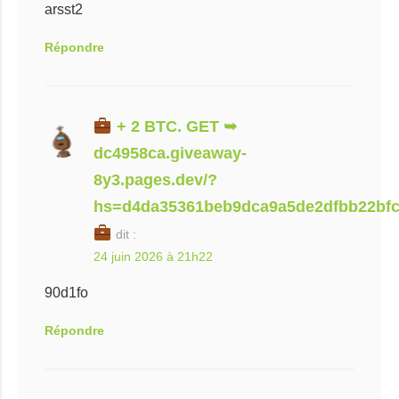
arsst2
Répondre
+ 2 BTC. GET ➥
dc4958ca.giveaway-
8y3.pages.dev/?
hs=d4da35361beb9dca9a5de2dfbb22bf
dit :
24 juin 2026 à 21h22
90d1fo
Répondre