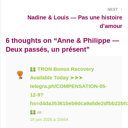
NEXT
Nadine & Louis — Pas une histoire
d’amour
6 thoughts on “
Anne & Philippe —
Deux passés, un présent
”
TRON Bonus Recovery
Available Today ➤➤➤
telegra.ph/COMPENSATION-05-
12-9?
hs=d4da35361beb9dca9a5de2dfbb22bf
dit :
18 juin 2026 à 15h54