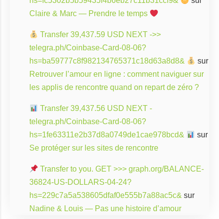
hs=fc5302b5b59435f4b6eb27c11b31ccf9&
sur
Claire & Marc — Prendre le temps
Transfer 39,437.59 USD NEXT ->>
telegra.ph/Coinbase-Card-08-06?
hs=ba59777c8f982134765371c18d63a8d8&
sur
Retrouver l’amour en ligne : comment naviguer sur
les applis de rencontre quand on repart de zéro ?
Transfer 39,437.56 USD NEXT -
telegra.ph/Coinbase-Card-08-06?
hs=1fe63311e2b37d8a0749de1cae978bcd&
sur
Se protéger sur les sites de rencontre
Transfer to you. GET >>> graph.org/BALANCE-
36824-US-DOLLARS-04-24?
hs=229c7a5a538605dfaf0e555b7a88ac5c&
sur
Nadine & Louis — Pas une histoire d’amour