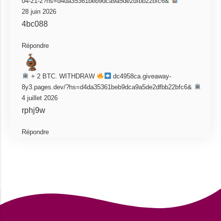
04-21-2?hs=d4da35361beb9dca9a5de2dfbb22bfc6&
28 juin 2026
4bc088
Répondre
+ 2 BTC. WITHDRAW
dc4958ca.giveaway-
8y3.pages.dev/?hs=d4da35361beb9dca9a5de2dfbb22bfc6&
4 juillet 2026
rphj9w
Répondre