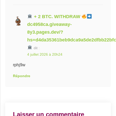
+ 2 BTC. WITHDRAW
dc4958ca.giveaway-
8y3.pages.dev/?
hs=d4da35361beb9dca9a5de2dfbb22bf
dit :
4 juillet 2026 à 20h24
rphj9w
Répondre
Laisser un commentaire