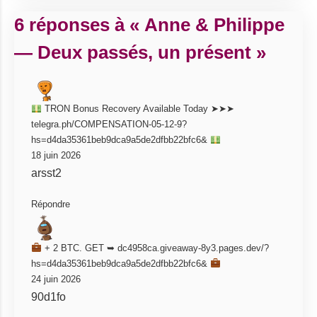
6 réponses à « Anne & Philippe
— Deux passés, un présent »
TRON Bonus Recovery Available Today ➤➤➤
telegra.ph/COMPENSATION-05-12-9?
hs=d4da35361beb9dca9a5de2dfbb22bfc6&
18 juin 2026
arsst2
Répondre
+ 2 BTC. GET ➥ dc4958ca.giveaway-8y3.pages.dev/?
hs=d4da35361beb9dca9a5de2dfbb22bfc6&
24 juin 2026
90d1fo