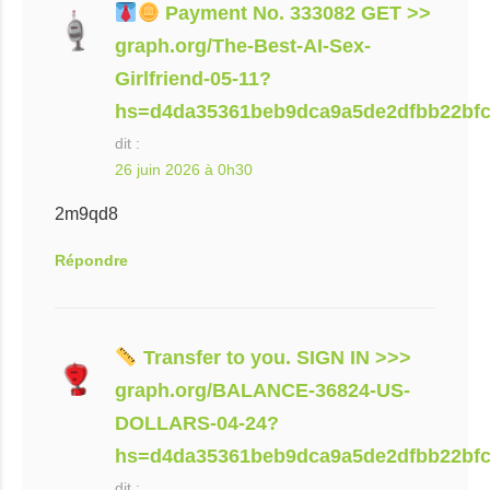
Payment No. 333082 GET >>
graph.org/The-Best-AI-Sex-
Girlfriend-05-11?
hs=d4da35361beb9dca9a5de2dfbb22bf
dit :
26 juin 2026 à 0h30
2m9qd8
Répondre
Transfer to you. SIGN IN >>>
graph.org/BALANCE-36824-US-
DOLLARS-04-24?
hs=d4da35361beb9dca9a5de2dfbb22bf
dit :