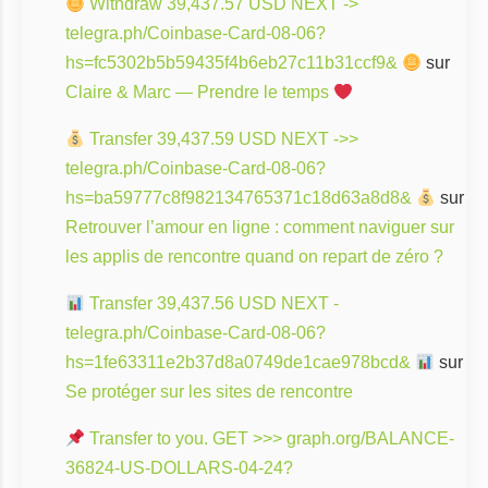
Withdraw 39,437.57 USD NEXT ->
telegra.ph/Coinbase-Card-08-06?
hs=fc5302b5b59435f4b6eb27c11b31ccf9&
sur
Claire & Marc — Prendre le temps
Transfer 39,437.59 USD NEXT ->>
telegra.ph/Coinbase-Card-08-06?
hs=ba59777c8f982134765371c18d63a8d8&
sur
Retrouver l’amour en ligne : comment naviguer sur
les applis de rencontre quand on repart de zéro ?
Transfer 39,437.56 USD NEXT -
telegra.ph/Coinbase-Card-08-06?
hs=1fe63311e2b37d8a0749de1cae978bcd&
sur
Se protéger sur les sites de rencontre
Transfer to you. GET >>> graph.org/BALANCE-
36824-US-DOLLARS-04-24?