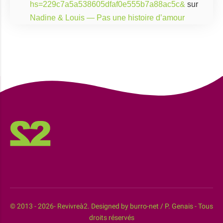
hs=229c7a5a538605dfaf0e555b7a88ac5c&
sur
Nadine & Louis — Pas une histoire d’amour
© 2013 - 2026- Revivreà2. Designed by burro-net / P. Genais - Tous
droits réservés