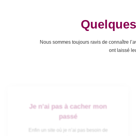
Quelques
Nous sommes toujours ravis de connaître l’av
ont laissé l
Je n’ai pas à cacher mon
passé
Enfin un site où je n’ai pas besoin de